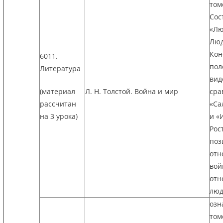
том
Сос
«Лю
Люд
Кон
6011.
пол
Литература
вид
(материал
Л. Н. Толстой. Война и мир
сра
рассчитан
«Са
на 3 урока)
и «
Рос
поз
отн
вой
отн
люд
озн
том