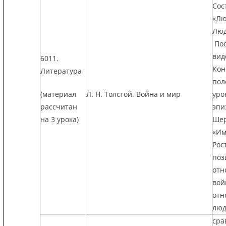
Сос
«Лю
Люд
Пос
вид
6011.
Кон
Литература
пол
(материал
Л. Н. Толстой. Война и мир
уро
рассчитан
эпи
на 3 урока)
Шер
«Им
Рос
поз
отн
вой
отн
люд
сра