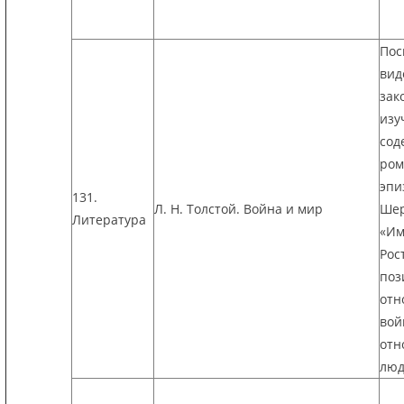
Пос
вид
зак
изу
сод
ром
эпи
131.
Л. Н. Толстой. Война и мир
Шер
Литература
«Им
Рос
поз
отн
вой
отн
люд