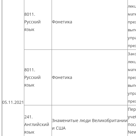
лек
8011.
мат
Русский
Фонетика
пре
язык
вып
упра
пре
Зак
лек
8011.
мат
Русский
Фонетика
пре
язык
вып
упра
пре
05.11.2021
Пер
241.
уче
Знаменитые люди Великобритании
Английский
пос
и США
язык
New