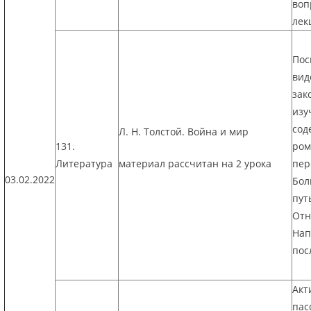
воп
лек
Пос
вид
зак
изу
сод
Л. Н. Толстой. Война и мир
131.
ром
Литература
материал рассчитан на 2 урока
пер
03.02.2022
Бол
пут
Отн
Нап
пос
Акт
пас