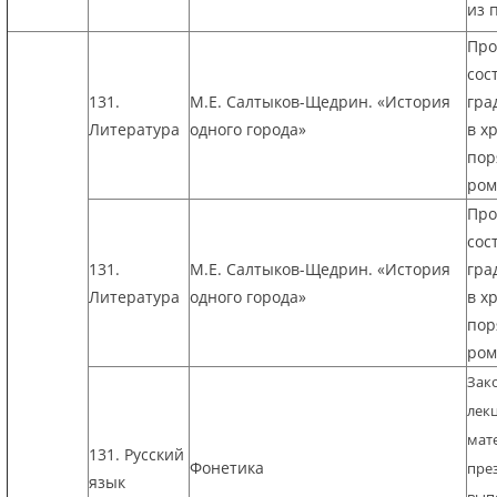
из 
Про
сос
131.
М.Е. Салтыков-Щедрин. «История
гра
Литература
одного города»
в х
пор
ром
Про
сос
131.
М.Е. Салтыков-Щедрин. «История
гра
Литература
одного города»
в х
пор
ром
Зак
лек
мат
131. Русский
Фонетика
пре
язык