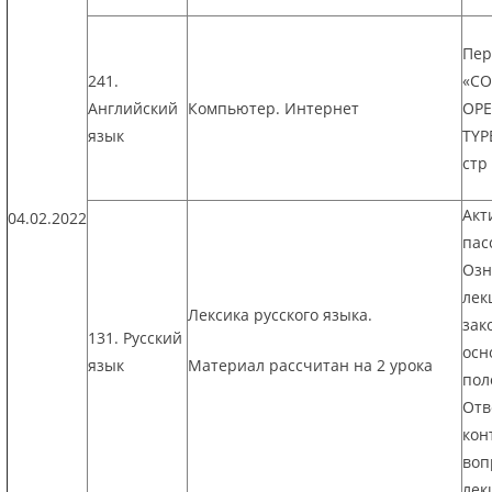
Пер
241.
«C
Английский
Компьютер. Интернет
OPE
язык
TYP
стр
Акт
04.02.2022
пас
Озн
лек
Лексика русского языка.
зак
131. Русский
осн
язык
Материал рассчитан на 2 урока
пол
Отв
кон
воп
лек