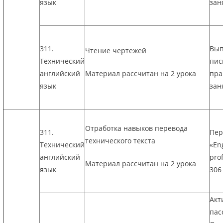
язык
зан
311.
Вып
Чтение чертежей
Технический
пис
английский
Материал рассчитан на 2 урока
пра
язык
зан
Отработка навыков перевода
311.
Пер
технического текста
Технический
«En
английский
prof
Материал рассчитан на 2 урока
язык
306
Акт
пас