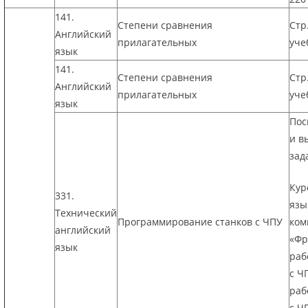
141.
Степени сравнения
Стр.
Английский
прилагательных
уче
язык
141.
Степени сравнения
Стр.
Английский
прилагательных
уче
язык
Пос
и в
зад
Кур
331.
язы
Технический
Программирование станков с ЧПУ
ком
английский
«Фр
язык
раб
с Ч
раб
с Ч