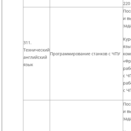
220
Пос
и в
зад
Кур
311.
язы
Технический
Программирование станков с ЧПУ
ком
английский
«Фр
язык
раб
с Ч
раб
с Ч
Пос
и в
зад