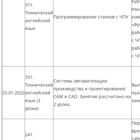
Кур
311.
язы
Технический
Программирование станков с ЧПУ
ком
английский
«Фр
язык
раб
с Ч
раб
с Ч
331.
Системы автоматизации
Технический
Вып
производства и проектирования:
25.01.2022
английский
пра
CAM и CAD. Занятие рассчитано на
язык (3
зан
2 урока.
урока)
Пер
вре
241.
таб