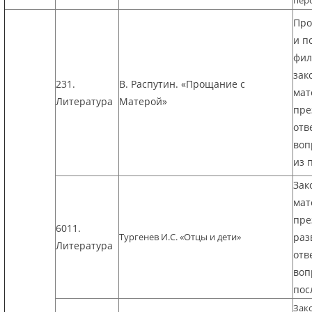
пер
Про
и п
фил
зак
231.
В. Распутин. «Прощание с
мат
Литература
Матерой»
пре
отв
воп
из 
Зак
мат
пре
6011.
Тургенев И.С. «Отцы и дети»
раз
Литература
отв
воп
пос
Зак