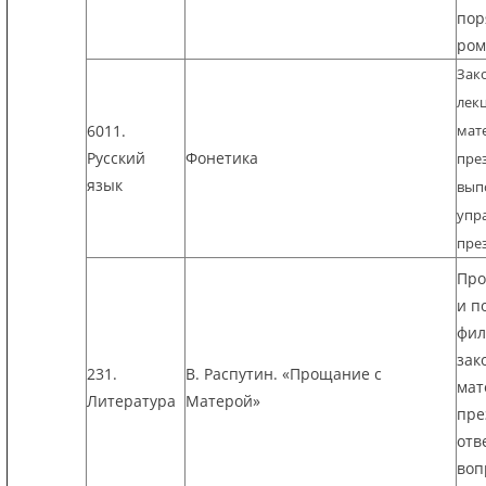
пор
ром
Зак
лек
6011.
мат
Русский
Фонетика
пре
язык
вып
упра
пре
Про
и п
фил
зак
231.
В. Распутин. «Прощание с
мат
Литература
Матерой»
пре
отв
воп