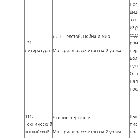
Пос
вид
зак
изу
сод
Л. Н. Толстой. Война и мир
131.
ром
Литература
Материал рассчитан на 2 урока
пер
Бол
пут
Отн
Нап
пос
311.
Вып
Чтение чертежей
Технический
пис
английский
Материал рассчитан на 2 урока
пра