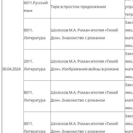
6011.Русский
Тире в простом предложении
упр
язык
тет
Зак
6011.
Шолохов М.А. Роман-эпопея «Тихий
лек
Литература
Дон». Знакомство с романом
мат
лек
Зак
2011.
Шолохов М.А. Роман-эпопея «Тихий
лек
30.04.2024
Литература
Дон». Изображение войны в романе
мат
лек
Зак
8011.
Шолохов М.А. Роман-эпопея «Тихий
лек
Литература
Дон». Знакомство с романом
мат
лек
Зак
9011.
Шолохов М.А. Роман-эпопея «Тихий
лек
Литература
Дон». Знакомство с романом
мат