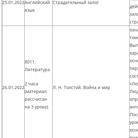
25.01.2022
Английский
Страдательный залог
дей
язык
зал
стр
озн
том
Вып
хар
осн
8011.
пер
Литература
сос
2 часа
«Лю
26.01.2022
Л. Н. Толстой. Война и мир
(материал
Люд
рассчитан
опр
на 3 урока)
ант
Пос
уро
осн
пол