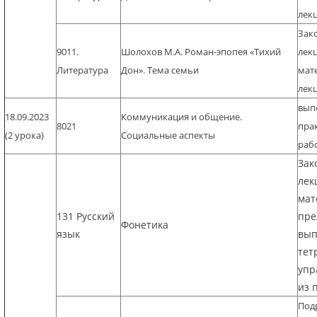
лек
Зак
9011.
Шолохов М.А. Роман-эпопея «Тихий
лек
Литература
Дон». Тема семьи
мат
лек
вып
18.09.2023
Коммуникация и общение.
8021
пра
(2 урока)
Социальные аспекты
раб
Зак
лек
мат
131 Русский
пре
Фонетика
язык
вып
тет
упр
из 
Под