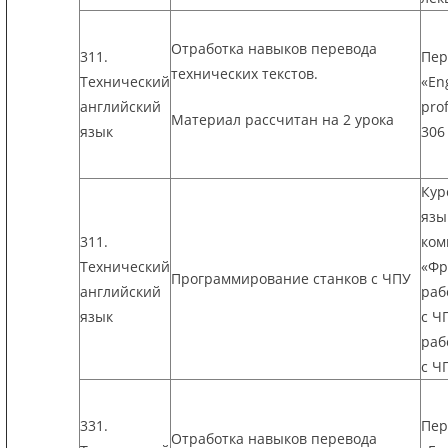
Отработка навыков перевода
311.
Пер
технических текстов.
Технический
«En
английский
prof
Материал рассчитан на 2 урока
язык
306
Кур
язы
311.
ком
Технический
«Фр
Программирование станков с ЧПУ
английский
раб
язык
с Ч
раб
с Ч
331.
Пер
Отработка навыков перевода