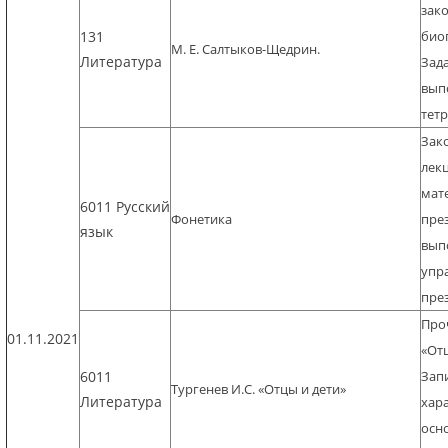
зак
131
био
М. Е. Салтыков-Щедрин.
Литература
Зад
вып
тет
Зак
лек
мат
6011 Русский
Фонетика
пре
язык
вып
упра
пре
Про
01.11.2021
«Отц
6011
Зап
Тургенев И.С. «Отцы и дети»
Литература
хар
осн