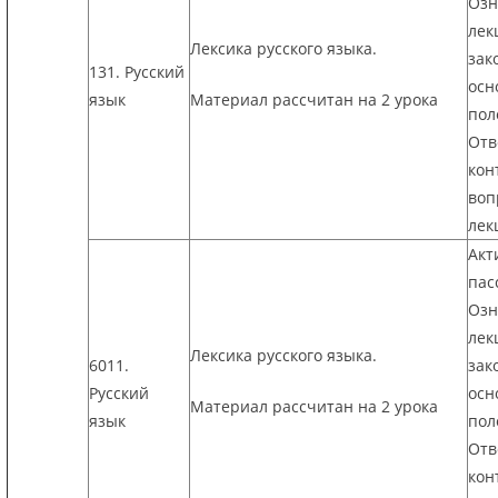
Озн
лек
Лексика русского языка.
зак
131. Русский
осн
язык
Материал рассчитан на 2 урока
пол
Отв
кон
воп
лек
Акт
пас
Озн
лек
Лексика русского языка.
6011.
зак
Русский
осн
Материал рассчитан на 2 урока
язык
пол
Отв
кон