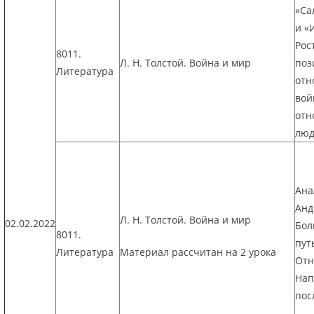
«Са
и «
Рос
8011.
Л. Н. Толстой. Война и мир
поз
Литература
отн
вой
отн
люд
Ана
Анд
Л. Н. Толстой. Война и мир
02.02.2022
Бол
8011.
пут
Литература
Материал рассчитан на 2 урока
Отн
Нап
пос