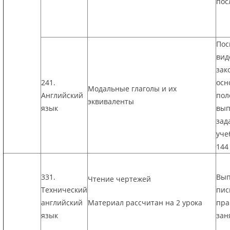
пос
Пос
вид
зак
241.
осн
Модальные глаголы и их
Английский
пол
эквиваленты
язык
вып
зад
уче
144 
331.
Вып
Чтение чертежей
Технический
пис
английский
Материал рассчитан на 2 урока
пра
язык
зан