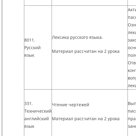
Акт
пас
Озн
лек
Лексика русского языка.
8011.
зак
Русский
осн
Материал рассчитан на 2 урока
язык
пол
Отв
кон
воп
лек
331.
Вып
Чтение чертежей
Технический
пис
английский
Материал рассчитан на 2 урока
пра
язык
зан