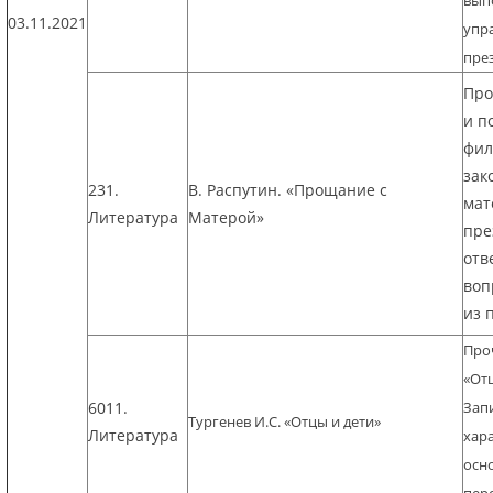
вып
03.11.2021
упра
пре
Про
и п
фил
зак
231.
В. Распутин. «Прощание с
мат
Литература
Матерой»
пре
отв
воп
из 
Про
«Отц
6011.
Зап
Тургенев И.С. «Отцы и дети»
Литература
хар
осн