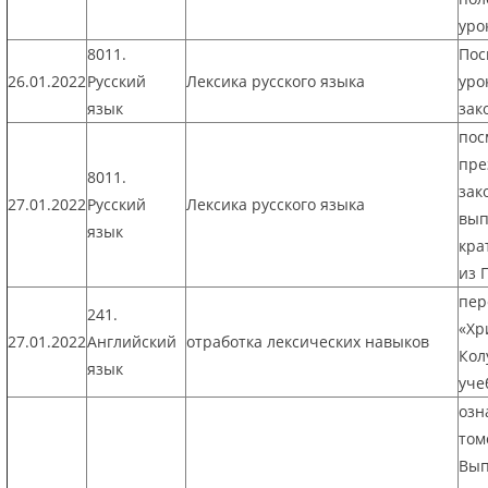
уро
8011.
Пос
26.01.2022
Русский
Лексика русского языка
уро
язык
зак
пос
пре
8011.
зак
27.01.2022
Русский
Лексика русского языка
вып
язык
кра
из 
пер
241.
«Хр
27.01.2022
Английский
отработка лексических навыков
Кол
язык
уче
озн
том
Вып