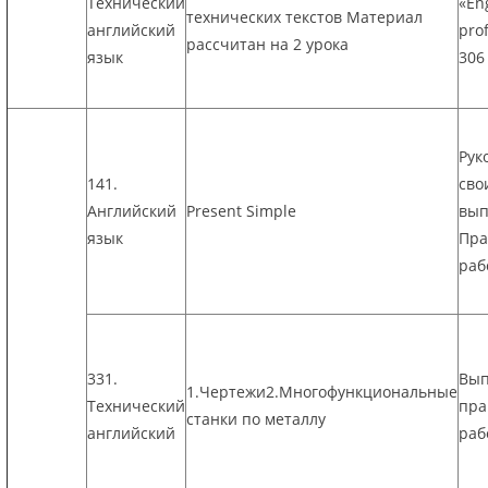
Технический
«En
технических текстов Материал
английский
prof
рассчитан на 2 урока
язык
306
Рук
141.
сво
Английский
Present Simple
вып
язык
Пра
раб
331.
Вып
1.Чертежи2.Многофункциональные
Технический
пра
станки по металлу
английский
раб