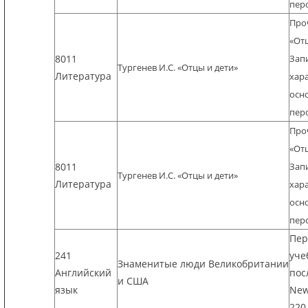
пер
Про
«Отц
8011
Зап
Тургенев И.С. «Отцы и дети»
Литература
хар
осн
пер
Про
«Отц
8011
Зап
Тургенев И.С. «Отцы и дети»
Литература
хар
осн
пер
Пер
241
уче
Знаменитые люди Великобритании
Английский
пос
и США
язык
New
220