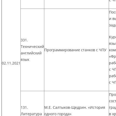
Пос
и в
зад
Кур
331.
язы
Технический
Программирование станков с ЧПУ
ком
английский
«Фр
язык
раб
02.11.2021
с Ч
раб
с Ч
Про
сос
131.
М.Е. Салтыков-Щедрин. «История
гра
Литература
одного города»
в х