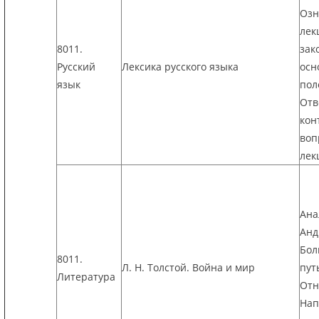
Озн
лек
8011.
зак
Русский
Лексика русского языка
осн
язык
пол
Отв
кон
воп
лек
Ана
Анд
Бол
8011.
Л. Н. Толстой. Война и мир
пут
Литература
Отн
Нап