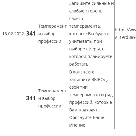
Запишите сильные и
слабые стороны
своего
Темперамент
темперамента,
https://w
341
16.02.2022
и выбор
которые Вы будете
v=s9rd88
профессии
учитывать, при
выборе сферы, в
которой планируете
работать.
В конспекте
запишите ВЫВОД:
свой тип
Темперамент
темперамента и ряд
341
и выбор
профессий, которые
профессии
Вам подходят.
Обоснуйте Ваше
мнение.