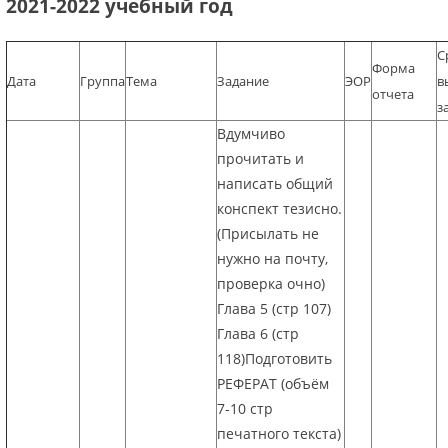
2021-2022 учебный год
С
Форма
Дата
Группа
Тема
Задание
ЭОР
в
отчета
з
Вдумчиво
прочитать и
написать общий
конспект тезисно.
(Присылать не
нужно на почту,
проверка очно)
Глава 5 (стр 107)
Глава 6 (стр
118)Подготовить
РЕФЕРАТ (объём
7-10 стр
печатного текста)