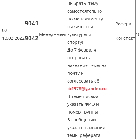
Выбрать тему
самостоятельно
по менеджменту
9041
Реферат
физической
02-
Менеджмент
культуры и
1
9042
13.02.2022
Конспект
спорту!
До 7 февраля
отправить
название темы на
почту и
согласовать её
ib1978@yandex.ru
В теме письма
указать ФИО и
номер группы
В сообщении
указать название
темы реферата