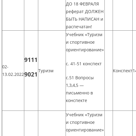
ДО 18 ФЕВРАЛЯ
реферат ДОЛЖЕН
БЫТЬ НАПИСАН и
распечатан!
Учебник «Туризм
и спортивное
ориентирование»
9111
с. 41-51 конспект
02-
Туризм
Конспект
1
9021
13.02.2022
с.51 Вопросы
1,3,4,5 —
письменно в
конспекте
Учебник «Туризм
и спортивное
ориентирование»