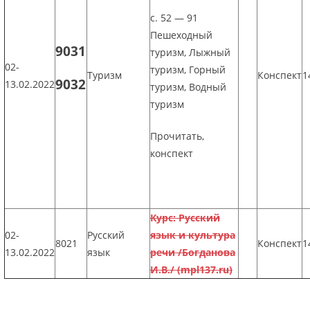
с. 52 — 91
Пешеходный
9031
туризм, Лыжный
02-
туризм, Горный
Туризм
Конспект
1
9032
13.02.2022
туризм, Водный
туризм
Прочитать,
конспект
Курс: Русский
02-
Русский
язык и культура
8021
Конспект
1
13.02.2022
язык
речи /Богданова
И.В./ (mpl137.ru)