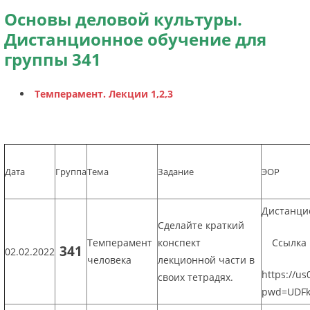
Основы деловой культуры.
Дистанционное обучение для
группы 341
Темперамент. Лекции 1,2,3
Дата
Группа
Тема
Задание
ЭОР
Дистанци
Сделайте краткий
Темперамент
конспект
Ссылка
341
02.02.2022
человека
лекционной части в
https://u
своих тетрадях.
pwd=UDFk