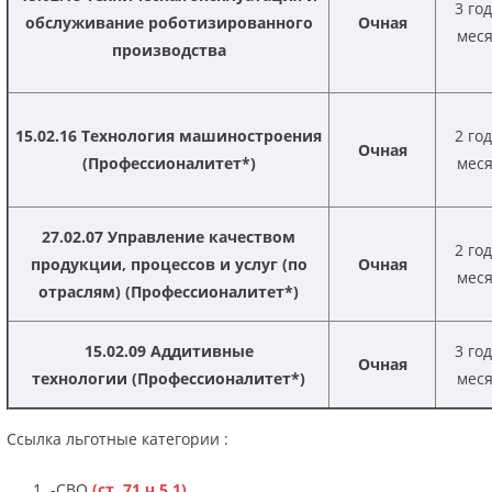
3 го
обслуживание роботизированного
Очная
мес
производства
1
5.02.16 Технология машиностроения
2 го
Очная
(Профессионалитет*)
мес
27.02.07 Управление качеством
2 го
продукции, процессов и услуг (по
Очная
мес
отраслям)
(Профессионалитет*)
15.02.09 Аддитивные
3 го
Очная
технологии
(Профессионалитет*)
мес
Ссылка льготные категории :
-СВО
(ст. 71 ч 5.1)