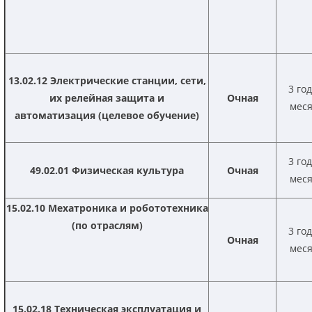
13.02.12 Электрические станции, сети,
3 го
их релейная защита и
Очная
мес
автоматизация
(целевое обучение)
3 го
49.02.01 Физическая культура
Очная
мес
15.02.10 Мехатроника и робототехника
(по отраслям)
3 го
Очная
мес
15.02.18 Техническая эксплуатация и