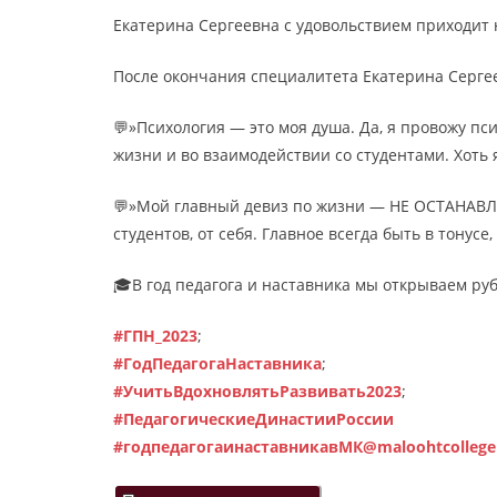
Екатерина Сергеевна с удовольствием приходит 
После окончания специалитета Екатерина Сергее
💬»Психология — это моя душа. Да, я провожу пс
жизни и во взаимодействии со студентами. Хоть
💬»Мой главный девиз по жизни — НЕ ОСТАНАВЛИВ
студентов, от себя. Главное всегда быть в тонусе
🎓В год педагога и наставника мы открываем ру
#ГПН_2023
;
#ГодПедагогаНаставника
;
#УчитьВдохновлятьРазвивать2023
;
#ПедагогическиеДинастииРоссии
#годпедагогаинаставникавМК@maloohtcollege