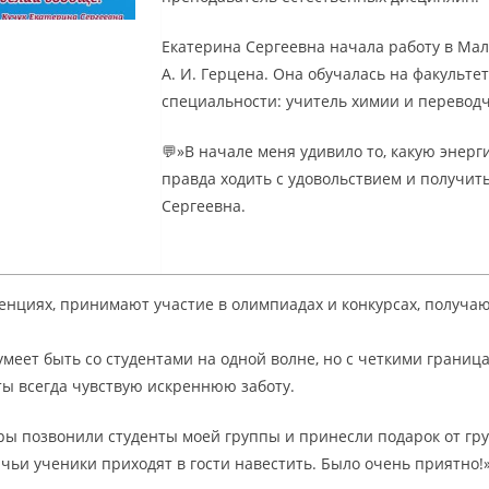
Екатерина Сергеевна начала работу в Мал
А. И. Герцена. Она обучалась на факульте
специальности: учитель химии и перевод
💬»В начале меня удивило то, какую энерг
правда ходить с удовольствием и получит
Сергеевна.
нциях, принимают участие в олимпиадах и конкурсах, получаю
меет быть со студентами на одной волне, но с четкими границ
ты всегда чувствую искреннюю заботу.
ры позвонили студенты моей группы и принесли подарок от гру
 чьи ученики приходят в гости навестить. Было очень приятно