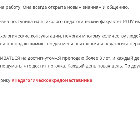
на работу. Она всегда открыта новым знаниям и общению.
вна поступила на психолого-педагогический факультет РГПУ им
ихологические консультации, помогая многому количеству людей
 я и преподаю химию, но для меня психология и педагогика нер
АТЬСЯ на достигнутом».Я преподаю более 8 лет, и каждый день 
, не думать, что достиг потолка. Каждый день новая цель. По дру
брику
#ПедагогическоеКредоНаставника