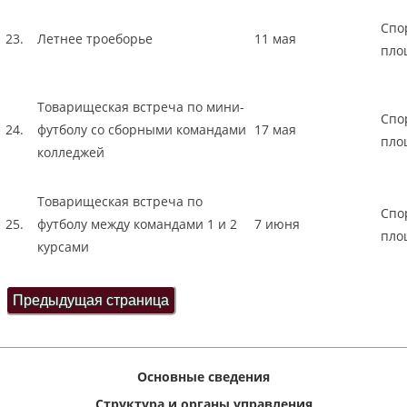
Спо
23.
Летнее троеборье
11 мая
пло
Товарищеская встреча по мини-
Спо
24.
футболу со сборными командами
17 мая
пло
колледжей
Товарищеская встреча по
Спо
25.
футболу между командами 1 и 2
7 июня
пло
курсами
Основные сведения
Структура и органы управления