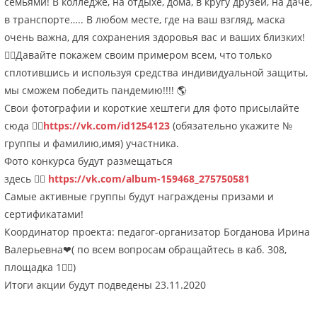
семьями! В колледже, на отдыхе, дома, в кругу друзей, на даче,
в транспорте….. В любом месте, где на ваш взгляд, маска
очень важна, для сохранения здоровья вас и ваших близких!
👍🏻Давайте покажем своим примером всем, что только
сплотившись и используя средства индивидуальной защиты,
мы сможем победить пандемию!!!! 🌎
Свои фотографии и короткие хештеги для фото присылайте
сюда 👉🏻
https://vk.com/id1254123
(обязательно укажите №
группы и фамилию,имя) участника.
Фото конкурса будут размещаться
здесь 👉🏻
https://vk.com/album-159468_275750581
Самые активные группы будут награждены призами и
сертификатами!
Координатор проекта: педагог-организатор Богданова Ирина
Валерьевна❤( по всем вопросам обращайтесь в каб. 308,
площадка 1✌🏻)
Итоги акции будут подведены 23.11.2020