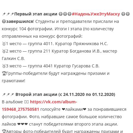
📌📌📌
Первый этап акции
😷😷😷
#НаденьУжеЭтуМаску
😷😷
😷
завершился
! Студенты и преподаватели прислали на
конкурс 104 фотографии. Итоги I этапа (по количеству
отправленных на конкурс фотографий:
🥇1 место — группа 4011. Куратор Пряжникова Н.С.
🥈2 место — группа 211 Куратор Богданова И.В., мастер
Галкин С.В.
🥉3 место — группа 4041 Куратор Гусарова С.В.
🏆Группы-победители будут награждены призами и
грамотами!
📌📌📌
Второй этап акции (с 24.11.2020 по 01.12.2020)
В альбоме 👉🏻
https://vk.com/album-
159468_275750581
голосуйте ❤лайками❤ за понравившиеся
фотографии. Фото, набравшие самое большое количество
лайков ❤❤❤ станут победителями второго этапа акции.
🏆Авторы фото-победителей будут награждены призами и