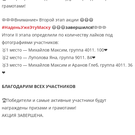
грамотами!
🦠🦠🦠Внимание» Второй этап акции 😷😷😷
#НаденьУжеЭтуМаску
😷😷😷
завершился!
🦠🦠🦠
Итоги II этапа определили по количеству лайков под
фотографиями участников:
🥇1 место — Михайлов Максим, группа 4011. 100❤
🥈2 место — Луполова Яна, группа 9011. 84❤
🥉3 место — Михайлов Максим и Аранов Глеб, группа 4011. 36
❤
БЛАГОДАРИМ ВСЕХ УЧАСТНИКОВ
🏆Победители и самые активные участники будут
награждены призами и грамотами!
АКЦИЯ ЗАВЕРШЕНА.