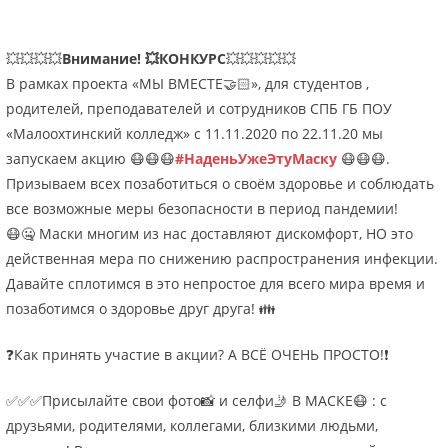
💥💥💥💥
Внимание! 💥КОНКУРС
💥💥💥💥💥
В рамках проекта «МЫ ВМЕСТЕ🤝🏻», для студентов ,
родителей, преподавателей и сотрудников СПБ ГБ ПОУ
«Малоохтинский колледж» с 11.11.2020 по 22.11.20 мы
запускаем акцию 😷😷😷
#НаденьУжеЭтуМаску
😷😷😷.
Призываем всех позаботиться о своём здоровье и соблюдать
все возможные меры безопасности в период пандемии!
😷🤐 Маски многим из нас доставляют дискомфорт, НО это
действенная мера по снижению распространения инфекции.
Давайте сплотимся в это непростое для всего мира время и
позаботимся о здоровье друг друга! 👪
❓Как принять участие в акции? А ВСЁ ОЧЕНЬ ПРОСТО!❗
✅✅✅Присылайте свои фото📸 и селфи🤳 В МАСКЕ😷 : с
друзьями, родителями, коллегами, близкими людьми,