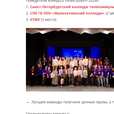
Победители конкурса «ЭлектроБЕР-2024»:
1.
Санкт-Петербургский колледж телекоммун
2.
СПб ГБ ПОУ «Малоохтинский колледж»
(2 ме
3.
КТМУ
(3 место)
— Лучшие команды получили ценные призы, а та
Организаторы конкурса: