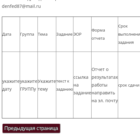
denfed87@mail.ru
Срок
Форма
Дата
Группа
Тема
Задание
ЭОР
выполнен
отчета
задания
Отчет о
ссылка
результатах
укажите
укажите
Укажите
текст к
на
работы
срок сдачи
дату
ГРУППу
тему
заданию
задание
направить
на эл. почту