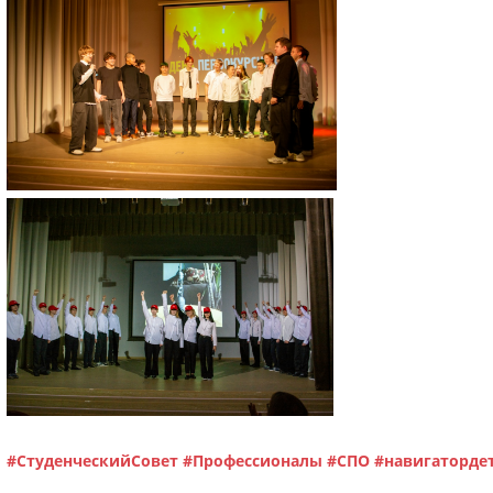
#СтуденческийСовет
#Профессионалы
#СПО
#навигаторде