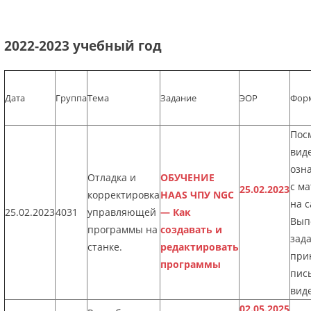
2022-2023 учебный год
Дата
Группа
Тема
Задание
ЭОР
Форм
Пос
виде
озн
Отладка и
ОБУЧЕНИЕ
с м
25.02.2023
корректировка
HAAS ЧПУ NGC
на с
25.02.2023
4031
управляющей
— Как
Вып
программы на
создавать и
зад
станке.
редактировать
при
программы
пис
виде
02.05.2025