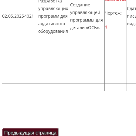
Разработка
Создание
управляющих
Сдат
управляющей
Чертеж:
02.05.2025
4021
программ для
пис
программы для
аддитивного
виде
1
детали «ОСЬ».
оборудования