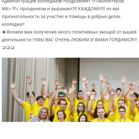
Администрация колледжа🤓 поздравляет 💛»Волонтеров
МК» 💛с праздником и выражает‼‼ КАЖДОМУ‼‼ из вас
признательность за участие и помощь в добрых делах
колледжа!!
🍀Желаем вам получения много позитивных эмоций от вашей
деятельности !!!МЫ ВАС ОЧЕНЬ ЛЮБИМ И ВАМИ ГОРДИМСЯ!!!
🤝🤝🤝