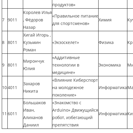
продуктов»
Королев Илья
«Правильное питание
7
9011
, Фёдоров
Химия
Ку
для спортсменов»
Назар
Хигай Игорь ,
8
8011
Кузьмин
«Экзоскелет»
Физика
Кр
Роман
«Аддитивные
Мирончук
9
8011
технологии в
Экономика
Ми
Юлия
медицине»
«Влияние Киберспорт
Захаров
10
4011
на молодежное
Информатика
Ма
Никита
поколение»
Большаков
«Знакомство с
Иван,
Arduino» Движущийся
11
6011
Информатика
Ки
Алиханов
робот, избегающий
Даниил
препятствия