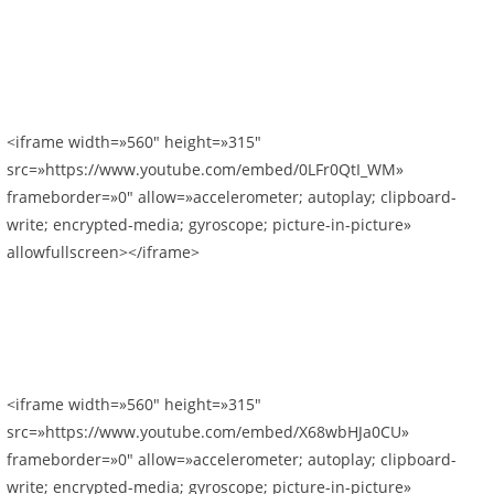
<iframe width=»560″ height=»315″
src=»https://www.youtube.com/embed/0LFr0QtI_WM»
frameborder=»0″ allow=»accelerometer; autoplay; clipboard-
write; encrypted-media; gyroscope; picture-in-picture»
allowfullscreen></iframe>
<iframe width=»560″ height=»315″
src=»https://www.youtube.com/embed/X68wbHJa0CU»
frameborder=»0″ allow=»accelerometer; autoplay; clipboard-
write; encrypted-media; gyroscope; picture-in-picture»