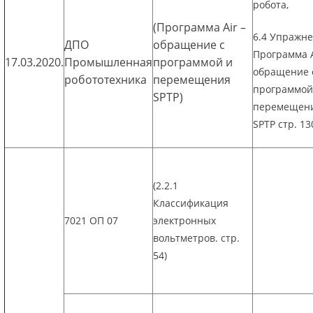
робота,
(Программа Air –
6.4 Упражне
ДПО
обращение с
Программа A
17.03.2020.
Промышленная
программой и
обращение 
робототехника
перемещения
программой
SPTP)
перемещен
SPTP стр. 13
(2.2.1
Классификация
7021 ОП 07
электронных
вольтметров. стр.
54)