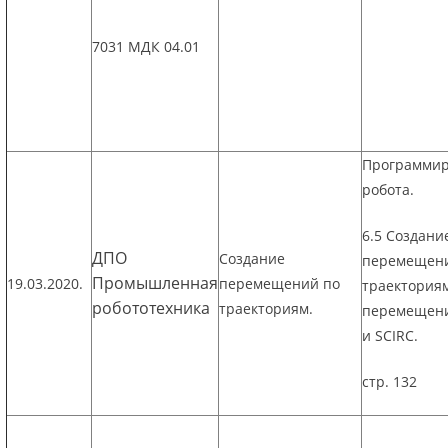
7031 МДК 04.01
Программи
робота.
6.5 Создани
ДПО
Создание
перемещен
Промышленная
19.03.2020.
перемещений по
траектория
робототехника
траекториям.
перемещени
и SCIRC.
стр. 132