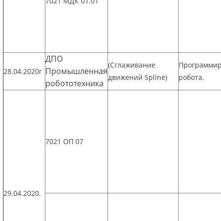
7021 МДК 01.01
ДПО
(Сглаживание
Программи
Промышленная
28.04.2020г
движений Spline)
робота.
робототехника
7021 ОП 07
29.04.2020.