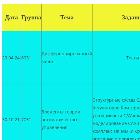
Дата
Группа
Тема
Задан
Дифференцированный
29.04.24
8031
Тесты
зачёт
Структурные схемы С
регуляторов.Критери
Элементы теории
устойчивости САУ.к
30.10.21
7031
автоматического
моделирование САУ.
управления
комплекс ПК МВТУ Кр
описание и порядок 