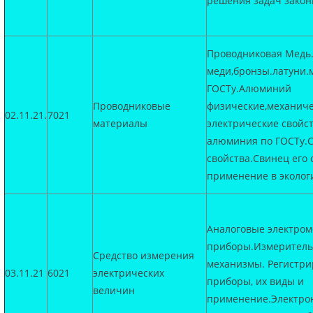
решения задач закон
Проводниковая Медь
меди,бронзы.латуни.
ГОСТу.Алюминий
Проводниковые
физические,механиче
02.11.21.
7021
материалы
электрические свойс
алюминия по ГОСТу.С
свойства.Свинец его 
применение в эколог
Аналоговые электром
приборы.Измерител
Средство измерения
механизмы. Регистр
03.11.21
6021
электрических
приборы, их виды и
величин
применение.Электро